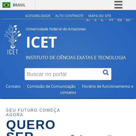
BRASIL
Simplifique!
ACESSIBILIDADE
ALTO CONTRASTE
MAPA DO SITE
A+
A
A-
PT
EN
ES
Comunica BR
Universidade Federal do Amazonas
ICET
Participe
Acesso à informação
Legislação
INSTITUTO DE CIÊNCIAS EXATAS E TECNOLOGIA
Canais
Contato
Comissão de Comunicação
Horário de funcionamento e
contatos
SEU FUTURO COMEÇA
AGORA
QUERO