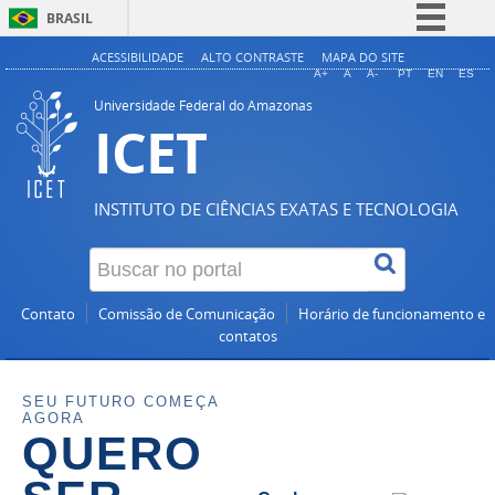
BRASIL
Simplifique!
ACESSIBILIDADE
ALTO CONTRASTE
MAPA DO SITE
A+
A
A-
PT
EN
ES
Comunica BR
Universidade Federal do Amazonas
ICET
Participe
Acesso à informação
Legislação
INSTITUTO DE CIÊNCIAS EXATAS E TECNOLOGIA
Canais
Contato
Comissão de Comunicação
Horário de funcionamento e
contatos
SEU FUTURO COMEÇA
AGORA
QUERO