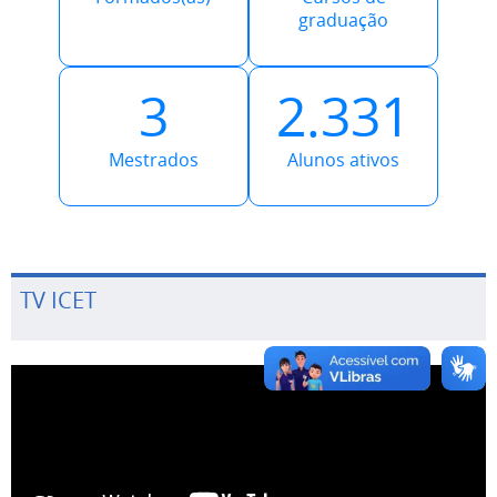
3
2.331
Mestrados
Alunos ativos
TV ICET
Uso da biblioteca
O Instituto de Ciências Exatas e Tecnologia ICET/UFAM,