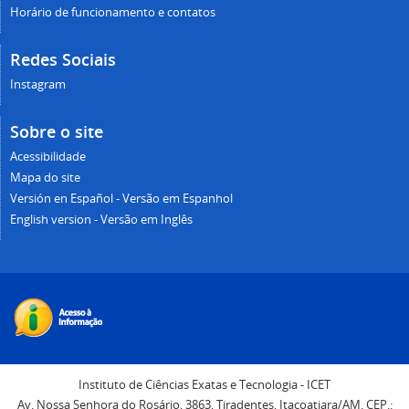
Instagram
Sobre o site
Acessibilidade
Mapa do site
Versión en Español - Versão em Espanhol
English version - Versão em Inglês
Instituto de Ciências Exatas e Tecnologia - ICET
Av. Nossa Senhora do Rosário, 3863, Tiradentes, Itacoatiara/AM. CEP.:
69.103-128
CTIC
/
UFAM
Voltar para o topo