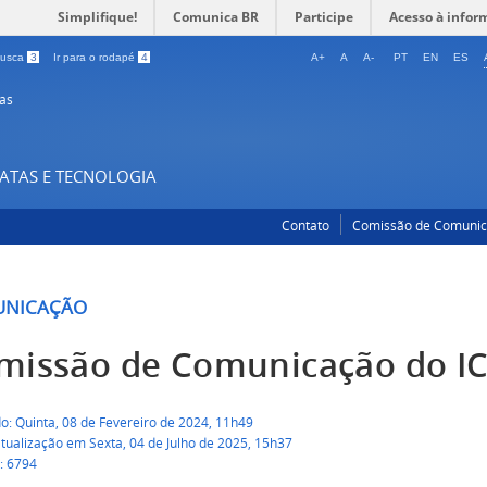
Simplifique!
Comunica BR
Participe
Acesso à infor
 busca
3
Ir para o rodapé
4
A+
A
A-
PT
EN
ES
as
XATAS E TECNOLOGIA
Contato
Comissão de Comuni
NICAÇÃO
missão de Comunicação do I
o: Quinta, 08 de Fevereiro de 2024, 11h49
tualização em Sexta, 04 de Julho de 2025, 15h37
: 6794