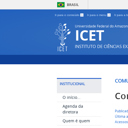
BRASIL
Ir para o conteúdo
1
Ir para o menu
2
Ir para a
Universidade Federal do Amazon
ICET
INSTITUTO DE CIÊNCIAS E
COMU
INSTITUCIONAL
Co
O início...
Agenda da
Publicad
diretora
Última a
Quem é quem
Acessos