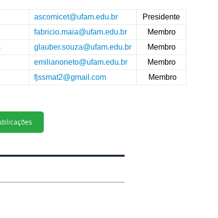
ascomicet@ufam.edu.br
Presidente
fabricio.maia@ufam.edu.br
Membro
s
glauber.souza@ufam.edu.br
Membro
emilianoneto@ufam.edu.br
Membro
fjssmat2@gmail.com
Membro
ublicações