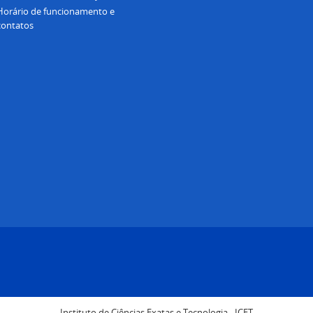
Horário de funcionamento e
contatos
Instituto de Ciências Exatas e Tecnologia - ICET