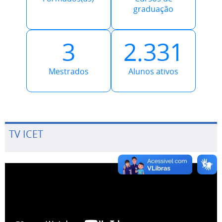
graduação
3
2.331
Mestrados
Alunos ativos
TV ICET