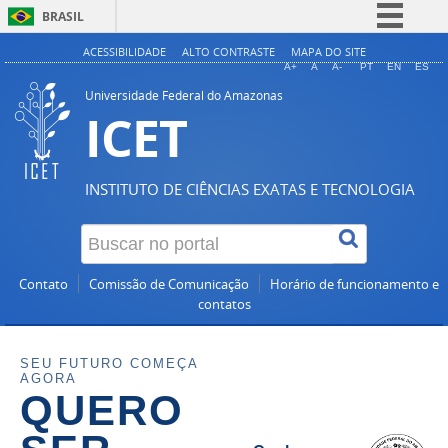
BRASIL
Simplifique!
ACESSIBILIDADE
ALTO CONTRASTE
MAPA DO SITE
A+
A
A-
PT
EN
ES
Comunica BR
Universidade Federal do Amazonas
ICET
Participe
Acesso à informação
Legislação
INSTITUTO DE CIÊNCIAS EXATAS E TECNOLOGIA
Canais
Contato
Comissão de Comunicação
Horário de funcionamento e
contatos
SEU FUTURO COMEÇA
AGORA
QUERO