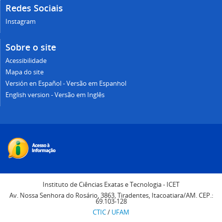
Redes Sociais
Instagram
Sobre o site
Acessibilidade
Mapa do site
Versión en Español - Versão em Espanhol
English version - Versão em Inglês
Instituto de Ciências Exatas e Tecnologia - ICET
Av. Nossa Senhora do Rosário, 3863, Tiradentes, Itacoatiara/AM. CEP.:
69.103-128
CTIC
/
UFAM