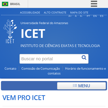
BRASIL
Simplifique!
ACESSIBILIDADE
ALTO CONTRASTE
MAPA DO SITE
A+
A
A-
PT
EN
ES
Comunica BR
Universidade Federal do Amazonas
ICET
Participe
Acesso à informação
Legislação
INSTITUTO DE CIÊNCIAS EXATAS E TECNOLOGIA
Canais
Contato
Comissão de Comunicação
Horário de funcionamento e
contatos
MENU
VEM PRO ICET