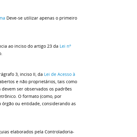
ema
Deve-se utilizar apenas o primeiro
ncia ao inciso do artigo 23 da
Lei nº
o.
ágrafo 3, inciso II, da
Lei de Acesso à
bertos e não proprietários, tais como
ém devem ser observados os padrões
etrônico. O formato (como, por
rio órgão ou entidade, considerando as
guias elaborados pela Controladoria-