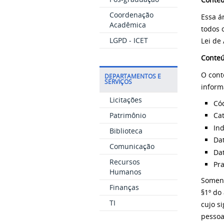
Coordenação
Essa á
Acadêmica
todos 
LGPD - ICET
Lei de
Conteú
O cont
DEPARTAMENTOS E
SERVIÇOS
inform
Licitações
Có
Patrimônio
Ca
Ind
Biblioteca
Da
Comunicação
Dat
Recursos
Pra
Humanos
Soment
Finanças
§1º do
TI
cujo s
pessoa