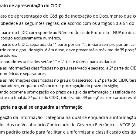
mato de apresentação do CIDIC
ato de apresentação do Código de Indexação de Documento que co
) obedece às seguintes regras, de acordo com os artigos 50 a 54 do
ª parte do CIDIC corresponde ao Número Único de Protocolo – NUP do doc
código exclusivamente numérico;
ª parte do CIDIC, separada da 1ª parte por um ".", iniciará sempre por um cara
rdo com o grau de sigilo. Além disso, deve prever até o máximo de 39 posiç
aradores;
separadores utilizados serão: "." e "/" (este último, para as datas);
a as informações classificadas no grau reservado e secreto, a 2ª parte do C
anuméricos e separadores;
a as informações classificadas no grau ultrassecreto, a 2ª parte do CIDIC te
eparadores, enquanto não ocorrer prorrogação do prazo do sigilo;
ndo ocorrer a prorrogação do prazo de sigilo da informação classificada no
star no final da 2ª parte do CIDIC, totalizando 39 posições com caracteres 
egoria na qual se enquadra a informação
lgação da informação "categoria na qual se enquadra a informaçã
lecidos no Vocabulário Controlado de Governo Eletrônico – VCGE (An
um padrão criado para facilitar e uniformizar a classificação dos t