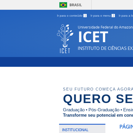
BRASIL
Ir para o conteúdo
1
Ir para o menu
2
Ir para a
Universidade Federal do Amazon
ICET
INSTITUTO DE CIÊNCIAS E
SEU FUTURO COMEÇA AGOR
QUERO SE
Graduação • Pós-Graduação • Ensin
Transforme seu potencial em conq
PÁGIN
INSTITUCIONAL