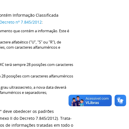
ntém Informação Classificada
Decreto nº 7.845/2012
:
umento que contém a informação. Este é
ctere alfabético ("U", "S" ou "R"), de
ões, com caracteres alfanuméricos e
IDIC terá sempre 28 posições com caracteres
rá 28 posições com caracteres alfanuméricos
 grau ultrassecreto, a nova data deverá
alfanuméricos e separadores;
o" deve obedecer os padrões
exo II do Decreto 7.845/2012). Trata-
ipos de informações tratadas em todo o