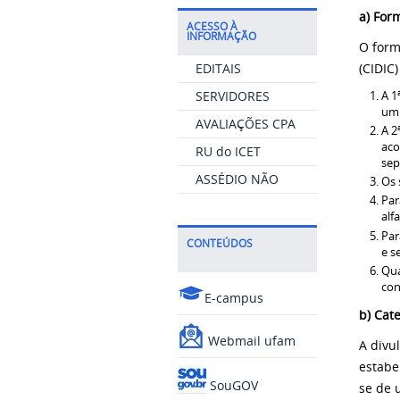
a) For
ACESSO À
INFORMAÇÃO
O form
EDITAIS
(CIDIC
SERVIDORES
A 1
um 
AVALIAÇÕES CPA
A 2
aco
RU do ICET
sep
ASSÉDIO NÃO
Os 
Par
alf
Par
CONTEÚDOS
e s
Qua
con
E-campus
b) Cat
Webmail ufam
A divu
estabe
SouGOV
se de 