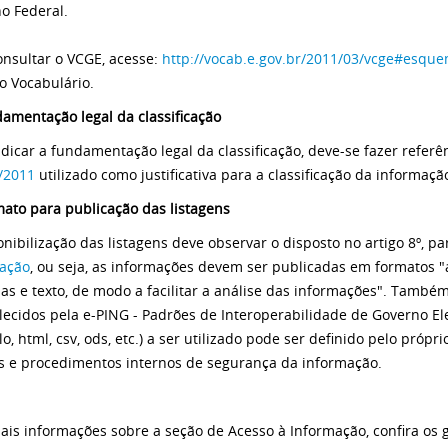
o Federal.
onsultar o VCGE, acesse:
http://vocab.e.gov.br/2011/03/vcge#esqu
do Vocabulário.
damentação legal da classificação
ndicar a fundamentação legal da classificação, deve-se fazer referê
/2011
utilizado como justificativa para a classificação da informaçã
mato para publicação das listagens
nibilização das listagens deve observar o disposto no artigo 8º, par
ação
, ou seja, as informações devem ser publicadas em formatos "a
has e texto, de modo a facilitar a análise das informações". Tamb
lecidos pela e-PING - Padrões de Interoperabilidade de Governo El
o, html, csv, ods, etc.) a ser utilizado pode ser definido pelo próp
 e procedimentos internos de segurança da informação.
ais informações sobre a seção de Acesso à Informação, confira os 