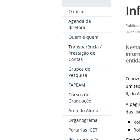
In
O início...
Agenda da
Publicad
diretora
04 de Fe
Quem é quem
Transparência /
Nesta
Prestação de
infor
Contas
entid
Grupos de
Pesquisa
O novo
FAPEAM
um tex
II, do 
Cursos de
Graduação
A pági
Área do Aluno
das li
Organograma
Rol
Rol
Portarias ICET
Pós-graduação
Conteú