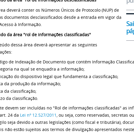
pu
rea deverá conter os Números Únicos de Protocolo (NUP) de
os documentos desclassificados desde a entrada em vigor da
Sa
 Acesso à Informação.
pá
do da área "rol de informações classificadas"
eúdo dessa área deverá apresentar as seguintes
ações:
digo de Indexação de Documento que contém Informação Classifica
tegoria na qual se enquadra a informação;
icação do dispositivo legal que fundamenta a classificação;
ta da produção da informação;
a da classificação;
zo da classificação.
e devem ser incluídas no "Rol de informações classificadas" as in
 art. 24 da
Lei nº 12.527/2011
, ou seja, como reservadas, secretas ou
igilo seja devido a outras legislações (como fiscal e tributária), d
is não estão sujeitos aos termos de divulgação apresentados neste