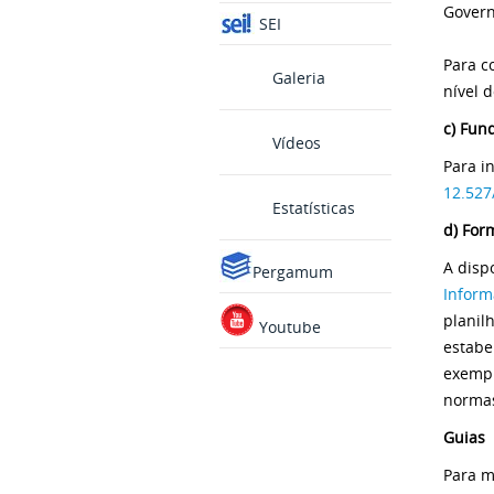
Govern
SEI
Para c
Galeria
nível 
c) Fun
Vídeos
Para i
12.527
Estatísticas
d) For
A dispo
Pergamum
Inform
planil
Youtube
estabe
exempl
normas
Guias
Para m