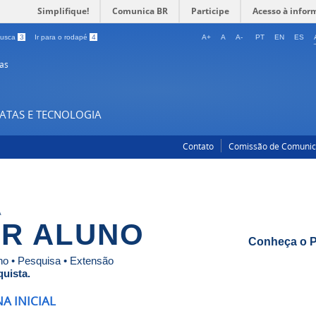
Simplifique!
Comunica BR
Participe
Acesso à infor
 busca
3
Ir para o rodapé
4
A+
A
A-
PT
EN
ES
as
XATAS E TECNOLOGIA
Contato
Comissão de Comuni
A
R ALUNO
Conheça o P
o • Pesquisa • Extensão
uista.
A INICIAL