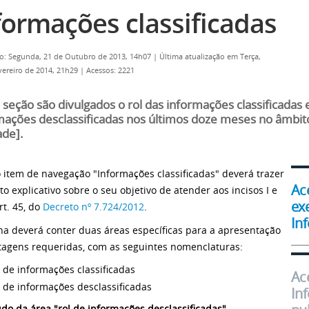
formações classificadas
o: Segunda, 21 de Outubro de 2013, 14h07
|
Última atualização em Terça,
vereiro de 2014, 21h29
|
Acessos: 2221
 seção são divulgados o rol das informações classificadas e
mações desclassificadas nos últimos doze meses no âmbi
ade].
 item de navegação "Informações classificadas" deverá trazer
Ac
to explicativo sobre o seu objetivo de atender aos incisos I e
ex
Art. 45, do
Decreto nº 7.724/2012
.
In
na deverá conter duas áreas específicas para a apresentação
stagens requeridas, com as seguintes nomenclaturas:
 de informações classificadas
Ac
 de informações desclassificadas
In
do da área "rol de informações desclassificadas"