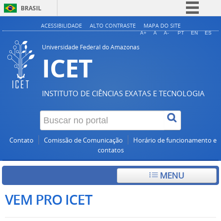
BRASIL
Simplifique!
ACESSIBILIDADE
ALTO CONTRASTE
MAPA DO SITE
A+
A
A-
PT
EN
ES
Comunica BR
Universidade Federal do Amazonas
ICET
Participe
Acesso à informação
Legislação
INSTITUTO DE CIÊNCIAS EXATAS E TECNOLOGIA
Canais
Contato
Comissão de Comunicação
Horário de funcionamento e
contatos
MENU
VEM PRO ICET