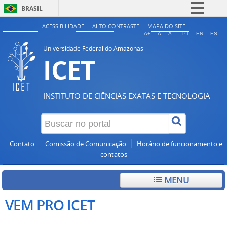
BRASIL
Simplifique!
ACESSIBILIDADE
ALTO CONTRASTE
MAPA DO SITE
A+
A
A-
PT
EN
ES
Comunica BR
Universidade Federal do Amazonas
ICET
Participe
Acesso à informação
Legislação
INSTITUTO DE CIÊNCIAS EXATAS E TECNOLOGIA
Canais
Contato
Comissão de Comunicação
Horário de funcionamento e
contatos
MENU
VEM PRO ICET