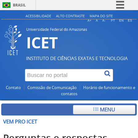
BRASIL
Simplifique!
ACESSIBILIDADE
ALTO CONTRASTE
MAPA DO SITE
A+
A
A-
PT
EN
ES
Comunica BR
Universidade Federal do Amazonas
ICET
Participe
Acesso à informação
Legislação
INSTITUTO DE CIÊNCIAS EXATAS E TECNOLOGIA
Canais
Contato
Comissão de Comunicação
Horário de funcionamento e
contatos
MENU
VEM PRO ICET
Perguntas e respostas