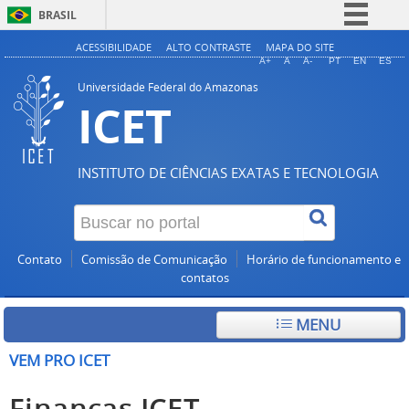
BRASIL
Simplifique!
ACESSIBILIDADE
ALTO CONTRASTE
MAPA DO SITE
A+
A
A-
PT
EN
ES
Comunica BR
Universidade Federal do Amazonas
ICET
Participe
Acesso à informação
Legislação
INSTITUTO DE CIÊNCIAS EXATAS E TECNOLOGIA
Canais
Contato
Comissão de Comunicação
Horário de funcionamento e
contatos
MENU
VEM PRO ICET
Finanças ICET