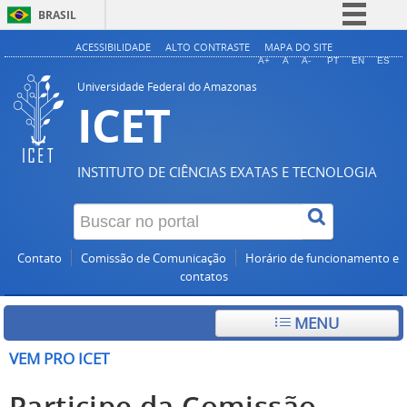
BRASIL
Simplifique!
ACESSIBILIDADE
ALTO CONTRASTE
MAPA DO SITE
A+
A
A-
PT
EN
ES
Comunica BR
Universidade Federal do Amazonas
ICET
Participe
Acesso à informação
Legislação
INSTITUTO DE CIÊNCIAS EXATAS E TECNOLOGIA
Canais
Contato
Comissão de Comunicação
Horário de funcionamento e
contatos
MENU
VEM PRO ICET
Participe da Comissão