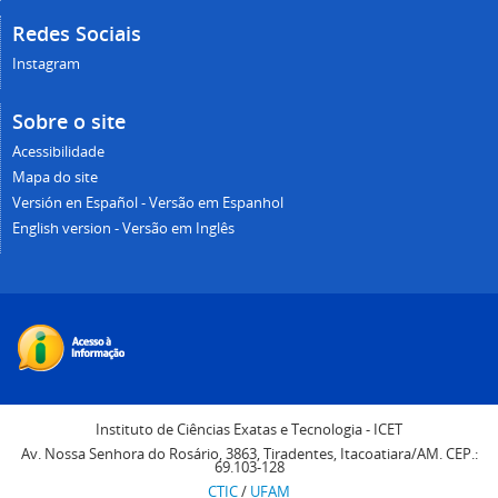
Redes Sociais
Instagram
Sobre o site
Acessibilidade
Mapa do site
Versión en Español - Versão em Espanhol
English version - Versão em Inglês
Instituto de Ciências Exatas e Tecnologia - ICET
Av. Nossa Senhora do Rosário, 3863, Tiradentes, Itacoatiara/AM. CEP.:
69.103-128
CTIC
/
UFAM