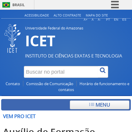
BRASIL
Simplifique!
ACESSIBILIDADE
ALTO CONTRASTE
MAPA DO SITE
A+
A
A-
PT
EN
ES
Comunica BR
Universidade Federal do Amazonas
ICET
Participe
Acesso à informação
Legislação
INSTITUTO DE CIÊNCIAS EXATAS E TECNOLOGIA
Canais
Contato
Comissão de Comunicação
Horário de funcionamento e
contatos
MENU
VEM PRO ICET
Auxílio de Formação