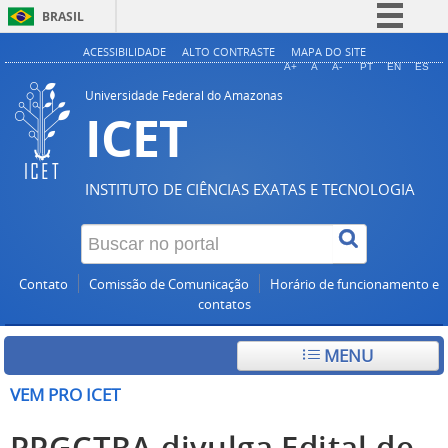
BRASIL
Simplifique!
ACESSIBILIDADE
ALTO CONTRASTE
MAPA DO SITE
A+
A
A-
PT
EN
ES
Comunica BR
Universidade Federal do Amazonas
ICET
Participe
Acesso à informação
Legislação
INSTITUTO DE CIÊNCIAS EXATAS E TECNOLOGIA
Canais
Contato
Comissão de Comunicação
Horário de funcionamento e
contatos
MENU
VEM PRO ICET
PPGCTRA divulga Edital de