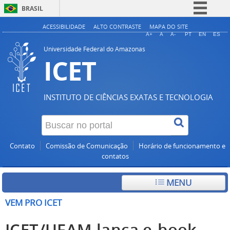
BRASIL
Simplifique!
ACESSIBILIDADE
ALTO CONTRASTE
MAPA DO SITE
A+
A
A-
PT
EN
ES
Comunica BR
Universidade Federal do Amazonas
ICET
Participe
Acesso à informação
Legislação
INSTITUTO DE CIÊNCIAS EXATAS E TECNOLOGIA
Canais
Contato
Comissão de Comunicação
Horário de funcionamento e
contatos
MENU
VEM PRO ICET
ICET/UFAM lança e-book