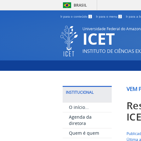
BRASIL
Ir para o conteúdo
1
Ir para o menu
2
Ir para a
Universidade Federal do Amazon
ICET
INSTITUTO DE CIÊNCIAS E
VEM P
INSTITUCIONAL
Re
O início...
IC
Agenda da
diretora
Quem é quem
Publica
Última 