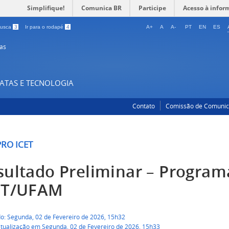
Simplifique!
Comunica BR
Participe
Acesso à infor
 busca
3
Ir para o rodapé
4
A+
A
A-
PT
EN
ES
as
XATAS E TECNOLOGIA
Contato
Comissão de Comuni
RO ICET
sultado Preliminar – Program
ET/UFAM
do: Segunda, 02 de Fevereiro de 2026, 15h32
atualização em Segunda, 02 de Fevereiro de 2026, 15h33