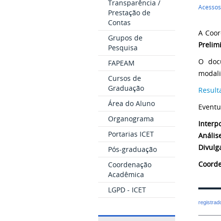
Transparência /
Acessos
Prestação de
Contas
A Coor
Grupos de
Prelim
Pesquisa
O docu
FAPEAM
modali
Cursos de
Graduação
Result
Área do Aluno
Eventu
Organograma
Interp
Portarias ICET
Anális
Divulg
Pós-graduação
Coorde
Coordenação
Acadêmica
LGPD - ICET
registra