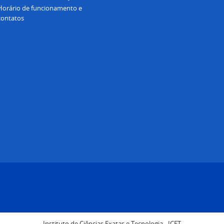
Horário de funcionamento e
contatos
Instituto de Ciências Exatas e Tecnologia - ICET