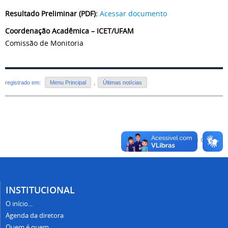
Resultado Preliminar (PDF):
Acessar documento
Coordenação Acadêmica – ICET/UFAM
Comissão de Monitoria
registrado em:
Menu Principal
,
Últimas notícias
Voltar para o topo
INSTITUCIONAL
O início...
Agenda da diretora
Quem é quem