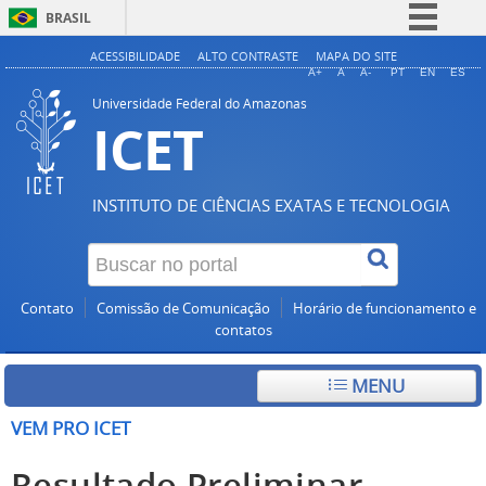
BRASIL
Simplifique!
ACESSIBILIDADE
ALTO CONTRASTE
MAPA DO SITE
A+
A
A-
PT
EN
ES
Comunica BR
Universidade Federal do Amazonas
ICET
Participe
Acesso à informação
Legislação
INSTITUTO DE CIÊNCIAS EXATAS E TECNOLOGIA
Canais
Contato
Comissão de Comunicação
Horário de funcionamento e
contatos
MENU
VEM PRO ICET
Resultado Preliminar –