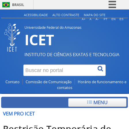
BRASIL
Simplifique!
ACESSIBILIDADE
ALTO CONTRASTE
MAPA DO SITE
A+
A
A-
PT
EN
ES
Comunica BR
Universidade Federal do Amazonas
ICET
Participe
Acesso à informação
Legislação
INSTITUTO DE CIÊNCIAS EXATAS E TECNOLOGIA
Canais
Contato
Comissão de Comunicação
Horário de funcionamento e
contatos
MENU
VEM PRO ICET
Restrição Temporária de