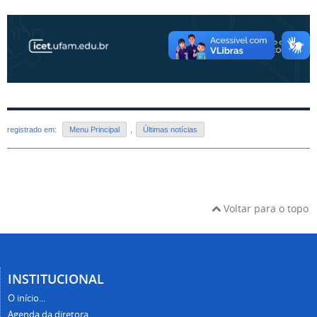
registrado em:
Menu Principal
,
Últimas notícias
Voltar para o topo
INSTITUCIONAL
O início...
Agenda da diretora