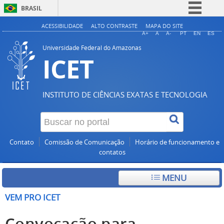
BRASIL
Simplifique!
ACESSIBILIDADE
ALTO CONTRASTE
MAPA DO SITE
A+
A
A-
PT
EN
ES
Comunica BR
Universidade Federal do Amazonas
ICET
Participe
Acesso à informação
Legislação
INSTITUTO DE CIÊNCIAS EXATAS E TECNOLOGIA
Canais
Contato
Comissão de Comunicação
Horário de funcionamento e
contatos
MENU
VEM PRO ICET
Convocação para