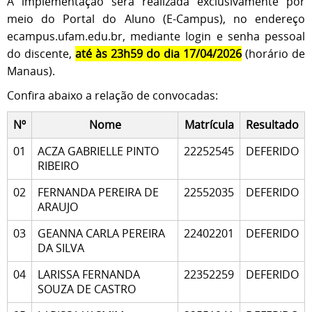
A implementação será realizada exclusivamente por
meio do Portal do Aluno (E-Campus), no endereço
ecampus.ufam.edu.br, mediante login e senha pessoal
do discente,
até às 23h59 do dia 17/04/2026
(horário de
Manaus).
Confira abaixo a relação de convocadas:
Nº
Nome
Matrícula
Resultado
01
ACZA GABRIELLE PINTO
22252545
DEFERIDO
RIBEIRO
02
FERNANDA PEREIRA DE
22552035
DEFERIDO
ARAUJO
03
GEANNA CARLA PEREIRA
22402201
DEFERIDO
DA SILVA
04
LARISSA FERNANDA
22352259
DEFERIDO
SOUZA DE CASTRO