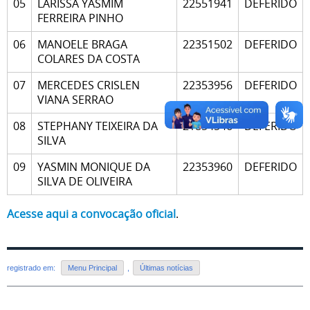
05
LARISSA YASMIM
22551941
DEFERIDO
FERREIRA PINHO
06
MANOELE BRAGA
22351502
DEFERIDO
COLARES DA COSTA
07
MERCEDES CRISLEN
22353956
DEFERIDO
VIANA SERRAO
08
STEPHANY TEIXEIRA DA
21854546
DEFERIDO
SILVA
09
YASMIN MONIQUE DA
22353960
DEFERIDO
SILVA DE OLIVEIRA
Acesse aqui a convocação oficial
.
registrado em:
Menu Principal
,
Últimas notícias